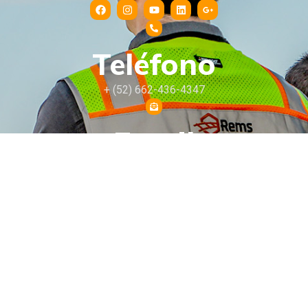
Teléfono
+ (52) 662-436-4347
Email
info@remslogistics.com
Dirección
Nayarit 31 casi esquina con Heriberto Aja. Col Centro, C.P.
83000 Hermosillo, Sonora
Logística 3PL
Transporte
Ingeniería Ferroviaria