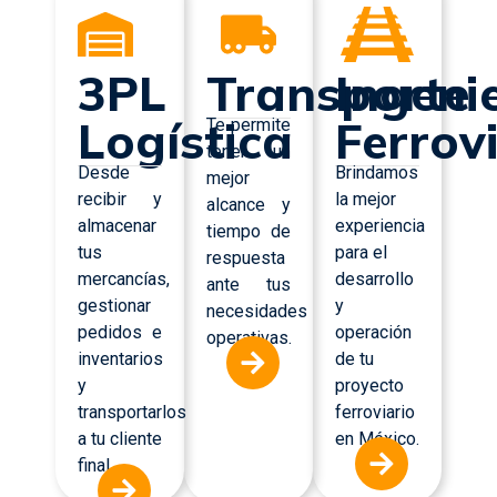
3PL
Transporte
Ingeni
Logística
Ferrov
Te permite
tener un
Desde
Brindamos
mejor
recibir y
la mejor
alcance y
almacenar
experiencia
tiempo de
tus
para el
respuesta
mercancías,
desarrollo
ante tus
gestionar
y
necesidades
pedidos e
operación
operativas.
inventarios
de tu
y
proyecto
transportarlos
ferroviario
a tu cliente
en México.
final.