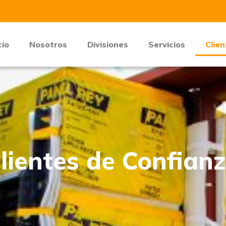
cio
Nosotros
Divisiones
Servicios
Clie
lientes de Confian